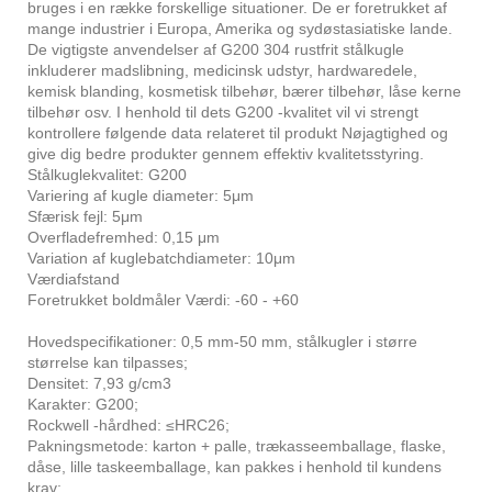
bruges i en række forskellige situationer. De er foretrukket af
mange industrier i Europa, Amerika og sydøstasiatiske lande.
De vigtigste anvendelser af G200 304 rustfrit stålkugle
inkluderer madslibning, medicinsk udstyr, hardwaredele,
kemisk blanding, kosmetisk tilbehør, bærer tilbehør, låse kerne
tilbehør osv. I henhold til dets G200 -kvalitet vil vi strengt
kontrollere følgende data relateret til produkt Nøjagtighed og
give dig bedre produkter gennem effektiv kvalitetsstyring.
Stålkuglekvalitet: G200
Variering af kugle diameter: 5μm
Sfærisk fejl: 5μm
Overfladefremhed: 0,15 μm
Variation af kuglebatchdiameter: 10μm
Værdiafstand
Foretrukket boldmåler Værdi: -60 - +60
Hovedspecifikationer: 0,5 mm-50 mm, stålkugler i større
størrelse kan tilpasses;
Densitet: 7,93 g/cm3
Karakter: G200;
Rockwell -hårdhed: ≤HRC26;
Pakningsmetode: karton + palle, trækasseemballage, flaske,
dåse, lille taskeemballage, kan pakkes i henhold til kundens
krav;