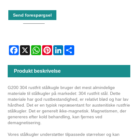
Send forespørgsel
Facebook
X
WhatsApp
Pinterest
LinkedIn
Share
Produkt beskrivelse
G200 304 rustfrit stålkugle bruger det mest almindelige
materiale til stålkugler på markedet: 304 rustfrit stål. Dette
materiale har god rustbestandighed, er relativt blød og har lav
hårdhed. Det er en typisk repræsentant for austenitiske rustfrie
stålkugler. Det er generelt ikke-magnetisk. Magnetismen, der
genereres efter kold behandling, kan fjernes ved
demagnetisering.
Vores stålkugler understøtter tilpassede størrelser og kan