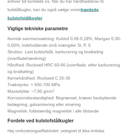
enhver tid kontakte os. Når du har hårdhedskrav til
kulstålkugler, kan du også vælge vores
hærdede
kulstofstålkugler
.
Vigtige tekniske parametre
Kemisk sammensætning: Kulstof 0,08-0,18%, Mangan 0,30-
0,60%, indeholdende små mængder Si, P, S
Struktur: Lavt kulstofstål, karburering og bratkøling
(overfladehærdning)
Hårdhed: Rockwell HRC 60-66 (overflade, efter karburering
og bratkøling)
Kernehårdhed: Rockwell C 25-35
Trækstyrke: ≈ 500-700 MPa
Massefylde: ~7,85 g/cm³
Korrosionsbestandighed: Begrænset, kræver beskyttende
belægning, galvanisering eller smøring
Magnetisk: fuldstændig magnetisk i alle tilstande
Fordele ved kulstofstålkugler
Høj omkostningseffektivitet: velegnet til ikke-kritiske