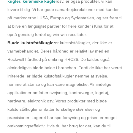
kugler
,
keramiske kugler
osv. er også produkter, vi kan
levere til dig. Vi har gode samarbejdsrelationer med kunder
på markederne i USA, Europa og Sydøstasien, og ser frem til
at blive en langsigtet partner for flere kunder i Kina for at
opnå gensidig fordel og win-win-resultater.
Bløde kulstofstålkugler
er kulstofstålkugler, der ikke er
varmebehandlet. Deres hårdhed er relativt lav med en
Rockwell hårdhed på omkring HRC26. De kaldes også
almindeligvis bløde bolde i branchen. Fordi de ikke har været
irriterede, er bløde kulstofstålkugler nemme at svejse,
nemme at stanse og kan være magnetiske. Almindelige
applikationer omfatter svejsning, kontravægte, legetøj,
hardware, elektronik osv. Vores produkter med bløde
kulstofstålkugler omfatter forskellige størrelser og
præcisioner. Lageret har spotforsyning og prisen er meget
omkostningseffektiv. Hvis du har brug for det, kan du til