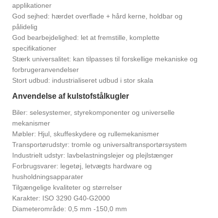
applikationer
God sejhed: hærdet overflade + hård kerne, holdbar og
pålidelig
God bearbejdelighed: let at fremstille, komplette
specifikationer
Stærk universalitet: kan tilpasses til forskellige mekaniske og
forbrugeranvendelser
Stort udbud: industrialiseret udbud i stor skala
Anvendelse af kulstofstålkugler
Biler: selesystemer, styrekomponenter og universelle
mekanismer
Møbler: Hjul, skuffeskydere og rullemekanismer
Transportørudstyr: tromle og universaltransportørsystem
Industrielt udstyr: lavbelastningslejer og plejlstænger
Forbrugsvarer: legetøj, letvægts hardware og
husholdningsapparater
Tilgængelige kvaliteter og størrelser
Karakter: ISO 3290 G40-G2000
Diameterområde: 0,5 mm -150,0 mm