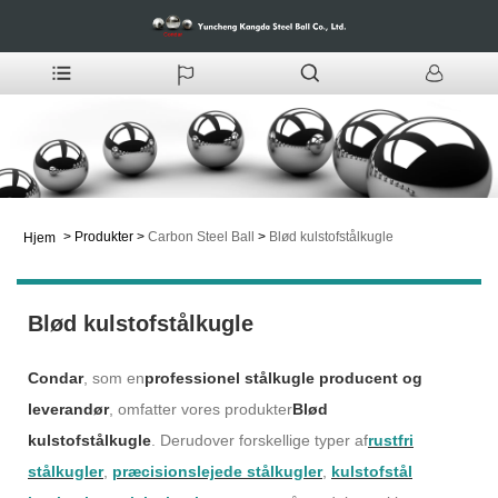
>
Produkter
>
Carbon Steel Ball
>
Blød kulstofstålkugle
Hjem
Blød kulstofstålkugle
Condar
, som en
professionel stålkugle producent og
leverandør
, omfatter vores produkter
Blød
kulstofstålkugle
. Derudover forskellige typer af
rustfri
stålkugler
,
præcisionslejede stålkugler
,
kulstofstål