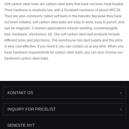
Soft carbon steel balls are carbon steel balls that have not been heat-treated.
Their hardness is relatively low, with a Rockwell hardness of about HRC26.
They are also commonly called soft balls in the industry. Because they have
not been irritated, soft carbon steel balls are easy to weld, easy to punch, and
can be magnetic. Common applications include welding, counterweights,
toys, hardware, electronics, etc. Our soft carbon steel ball products include
different sizes and precisions. The warehouse has spot supply and the price
is very cost-effective. If you need it, you can contact us at any time. When you
have hardness requirements for carbon steel balls, you can also choose our
hardened carbon steel balls.
KONTAKT OS
INQUIRY FOR PRICELIST
SENESTE NYT