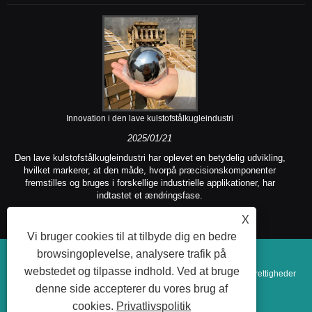
Innovation i den lave kulstofstålkugleindustri
2025/01/21
Den lave kulstofstålkugleindustri har oplevet en betydelig udvikling,
hvilket markerer, at den måde, hvorpå præcisionskomponenter
fremstilles og bruges i forskellige industrielle applikationer, har
indtastet et ændringsfase.
X
Vi bruger cookies til at tilbyde dig en bedre
browsingoplevelse, analysere trafik på
webstedet og tilpasse indhold. Ved at bruge
Copyright © 2025 Yuncheng Kangda Steel Ball Co., Ltd. Alle rettigheder
denne side accepterer du vores brug af
forbeholdes.
cookies.
Privatlivspolitik