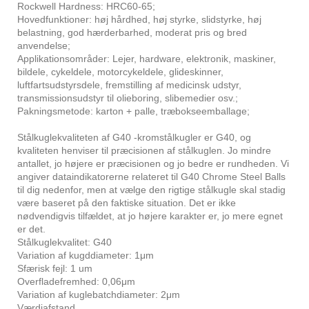
Rockwell Hardness: HRC60-65;
Hovedfunktioner: høj hårdhed, høj styrke, slidstyrke, høj
belastning, god hærderbarhed, moderat pris og bred
anvendelse;
Applikationsområder: Lejer, hardware, elektronik, maskiner,
bildele, cykeldele, motorcykeldele, glideskinner,
luftfartsudstyrsdele, fremstilling af medicinsk udstyr,
transmissionsudstyr til olieboring, slibemedier osv.;
Pakningsmetode: karton + palle, træbokseemballage;
Stålkuglekvaliteten af ​​G40 -kromstålkugler er G40, og
kvaliteten henviser til præcisionen af ​​stålkuglen. Jo mindre
antallet, jo højere er præcisionen og jo bedre er rundheden. Vi
angiver dataindikatorerne relateret til G40 Chrome Steel Balls
til dig nedenfor, men at vælge den rigtige stålkugle skal stadig
være baseret på den faktiske situation. Det er ikke
nødvendigvis tilfældet, at jo højere karakter er, jo mere egnet
er det.
Stålkuglekvalitet: G40
Variation af kugddiameter: 1μm
Sfærisk fejl: 1 um
Overfladefremhed: 0,06μm
Variation af kuglebatchdiameter: 2μm
Værdiafstand