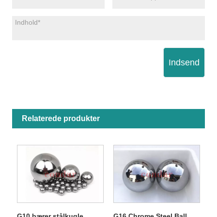
Indsend
Relaterede produkter
G10 bærer stålkugle
G16 Chrome Steel Ball