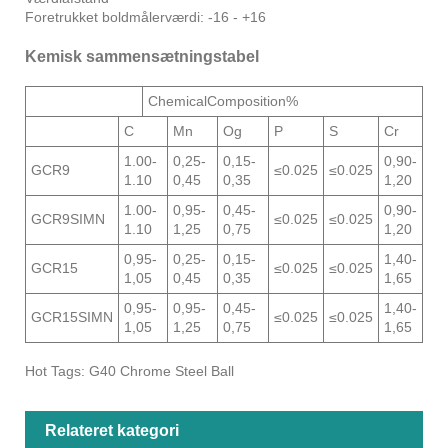
Foretrukket boldmålerværdi: -16 - +16
Kemisk sammensætningstabel
ChemicalComposition%
C
Mn
Og
P
S
Cr
1.00-
0,25-
0,15-
0,90-
GCR9
≤0.025
≤0.025
1.10
0,45
0,35
1,20
1.00-
0,95-
0,45-
0,90-
GCR9SIMN
≤0.025
≤0.025
1.10
1,25
0,75
1,20
0,95-
0,25-
0,15-
1,40-
GCR15
≤0.025
≤0.025
1,05
0,45
0,35
1,65
0,95-
0,95-
0,45-
1,40-
GCR15SIMN
≤0.025
≤0.025
1,05
1,25
0,75
1,65
Hot Tags: G40 Chrome Steel Ball
Relateret kategori