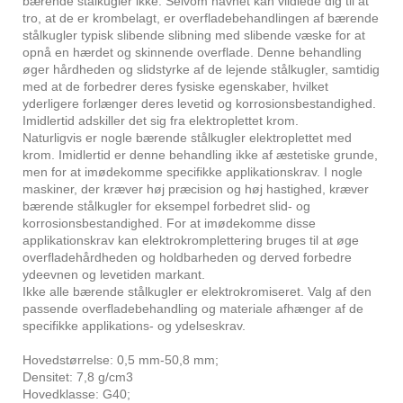
bærende stålkugler ikke. Selvom navnet kan vildlede dig til at
tro, at de er krombelagt, er overfladebehandlingen af ​​bærende
stålkugler typisk slibende slibning med slibende væske for at
opnå en hærdet og skinnende overflade. Denne behandling
øger hårdheden og slidstyrke af de lejende stålkugler, samtidig
med at de forbedrer deres fysiske egenskaber, hvilket
yderligere forlænger deres levetid og korrosionsbestandighed.
Imidlertid adskiller det sig fra elektroplettet krom.
Naturligvis er nogle bærende stålkugler elektroplettet med
krom. Imidlertid er denne behandling ikke af æstetiske grunde,
men for at imødekomme specifikke applikationskrav. I nogle
maskiner, der kræver høj præcision og høj hastighed, kræver
bærende stålkugler for eksempel forbedret slid- og
korrosionsbestandighed. For at imødekomme disse
applikationskrav kan elektrokromplettering bruges til at øge
overfladehårdheden og holdbarheden og derved forbedre
ydeevnen og levetiden markant.
Ikke alle bærende stålkugler er elektrokromiseret. Valg af den
passende overfladebehandling og materiale afhænger af de
specifikke applikations- og ydelseskrav.
Hovedstørrelse: 0,5 mm-50,8 mm;
Densitet: 7,8 g/cm3
Hovedklasse: G40;