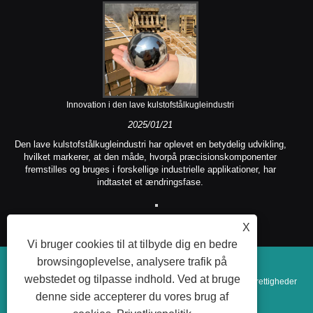
Innovation i den lave kulstofstålkugleindustri
2025/01/21
Den lave kulstofstålkugleindustri har oplevet en betydelig udvikling,
hvilket markerer, at den måde, hvorpå præcisionskomponenter
fremstilles og bruges i forskellige industrielle applikationer, har
indtastet et ændringsfase.
X
Vi bruger cookies til at tilbyde dig en bedre
browsingoplevelse, analysere trafik på
webstedet og tilpasse indhold. Ved at bruge
Copyright © 2025 Yuncheng Kangda Steel Ball Co., Ltd. Alle rettigheder
denne side accepterer du vores brug af
forbeholdes.