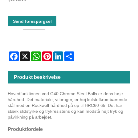
Send forespørgsel
Facebook
X
WhatsApp
Pinterest
LinkedIn
Share
Produkt beskrivelse
Hovedfunktionen ved G40 Chrome Steel Balls er dens høje
hårdhed. Det materiale, vi bruger, er høj kulstofkrombærende
stål med en Rockwell-hårdhed på op til HRC60-65. Det har
stærk slidstyrke og trykresistens og kan modstå højt tryk og
påvirkning på arbejdet.
Produktfordele