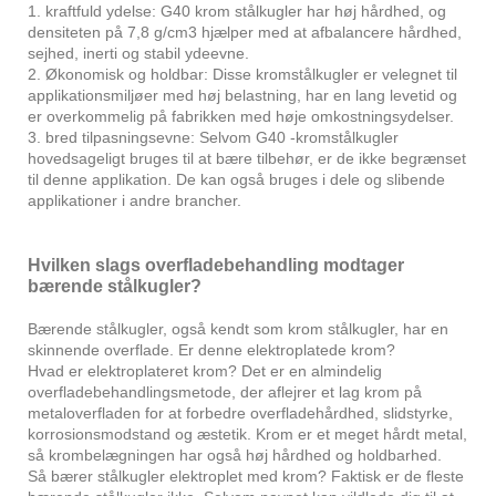
1. kraftfuld ydelse: G40 krom stålkugler har høj hårdhed, og
densiteten på 7,8 g/cm3 hjælper med at afbalancere hårdhed,
sejhed, inerti og stabil ydeevne.
2. Økonomisk og holdbar: Disse kromstålkugler er velegnet til
applikationsmiljøer med høj belastning, har en lang levetid og
er overkommelig på fabrikken med høje omkostningsydelser.
3. bred tilpasningsevne: Selvom G40 -kromstålkugler
hovedsageligt bruges til at bære tilbehør, er de ikke begrænset
til denne applikation. De kan også bruges i dele og slibende
applikationer i andre brancher.
Hvilken slags overfladebehandling modtager
bærende stålkugler?
Bærende stålkugler, også kendt som krom stålkugler, har en
skinnende overflade. Er denne elektroplatede krom?
Hvad er elektroplateret krom? Det er en almindelig
overfladebehandlingsmetode, der aflejrer et lag krom på
metaloverfladen for at forbedre overfladehårdhed, slidstyrke,
korrosionsmodstand og æstetik. Krom er et meget hårdt metal,
så krombelægningen har også høj hårdhed og holdbarhed.
Så bærer stålkugler elektroplet med krom? Faktisk er de fleste